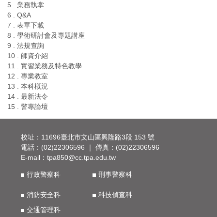
5 . 業務執掌
6 . Q&A
7 . 表單下載
8 . 學術研討會及專題講座
9 . 法規查詢
10 . 師資介紹
11 . 實習業務及特色教學
12 . 專業教室
13 . 本科概況
14 . 最新法令
15 . 警專論壇
校址：11696臺北市文山區興隆路3段 153 號
電話：(02)22306596 ｜ 傳真：(02)22306596
E-mail：
tpa850@cc.tpa.edu.tw
行政警察科
刑事警察科
消防安全科
科技偵查科
交通管理科