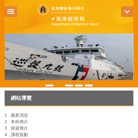
跳
到
主
要
內
容
區
網站導覽
1 . 最新消息
2 . 本科簡介
3 . 師資簡介
4 . 課程規劃