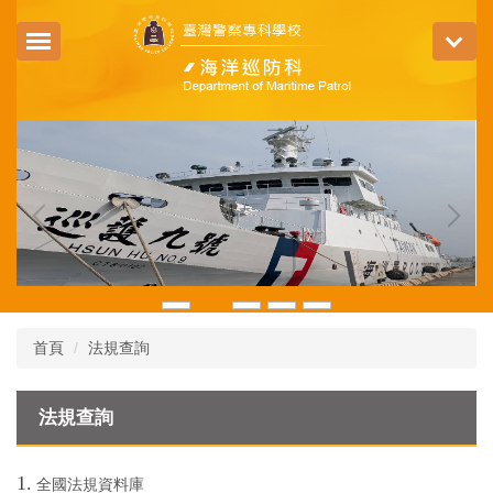
跳
到
主
要
內
容
區
首頁
法規查詢
法規查詢
1.
全國法規資料庫