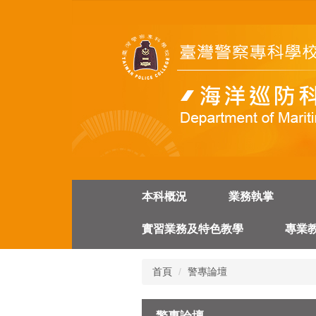
跳
到
主
要
內
容
區
本科概況
業務執掌
實習業務及特色教學
專業
首頁
警專論壇