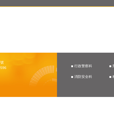
 號
行政警察科
596
消防安全科